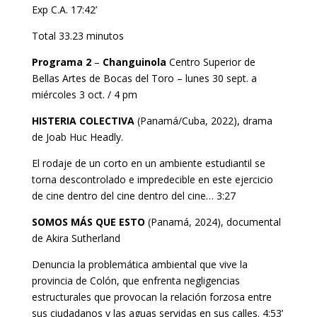
Exp C.A. 17:42’
Total 33.23 minutos
Programa 2
–
Changuinola
Centro Superior de
Bellas Artes de Bocas del Toro – lunes 30 sept. a
miércoles 3 oct. / 4 pm
HISTERIA COLECTIVA
(Panamá/Cuba, 2022), drama
de Joab Huc Headly.
El rodaje de un corto en un ambiente estudiantil se
torna descontrolado e impredecible en este ejercicio
de cine dentro del cine dentro del cine… 3:27
SOMOS MÁS QUE ESTO
(Panamá, 2024), documental
de Akira Sutherland
Denuncia la problemática ambiental que vive la
provincia de Colón, que enfrenta negligencias
estructurales que provocan la relación forzosa entre
sus ciudadanos y las aguas servidas en sus calles. 4:53’